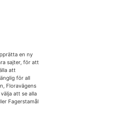
pprätta en ny
a sajter, för att
lla att
nglig för all
un, Floravägens
älja att se alla
ler Fagerstamål