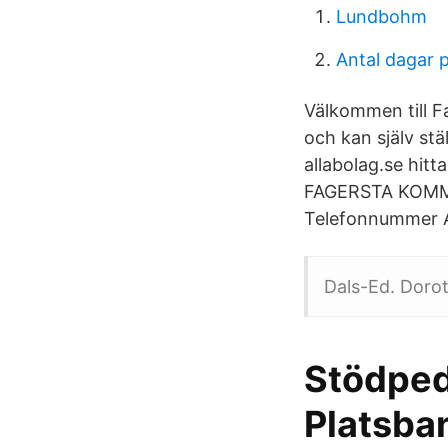
Lundbohm
Antal dagar p
Välkommen till F
och kan själv s
allabolag.se hit
FAGERSTA KOMMUN
Telefonnummer A
Dals-Ed. Dorot
Stödped
Platsba