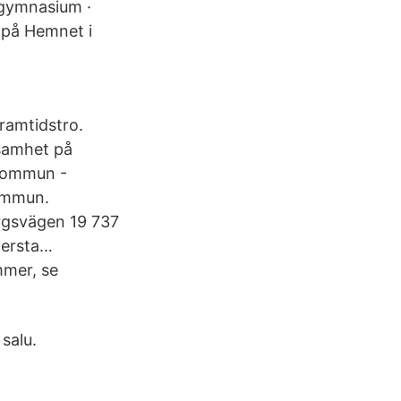
s gymnasium ·
 på Hemnet i
ramtidstro.
samhet på
 Kommun -
kommun.
rgsvägen 19 737
gersta…
mmer, se
 salu.