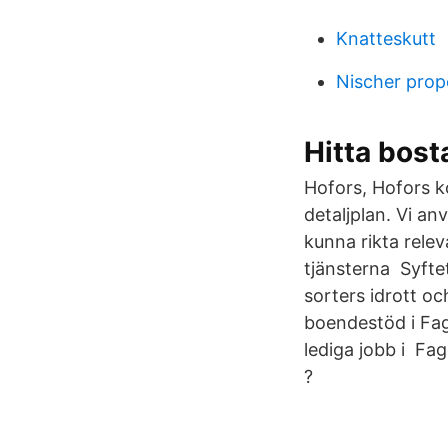
Knatteskutt
Nischer prope
Hitta bost
Hofors, Hofors k
detaljplan. Vi an
kunna rikta relev
tjänsterna Syftet
sorters idrott o
boendestöd i Fage
lediga jobb i F
?