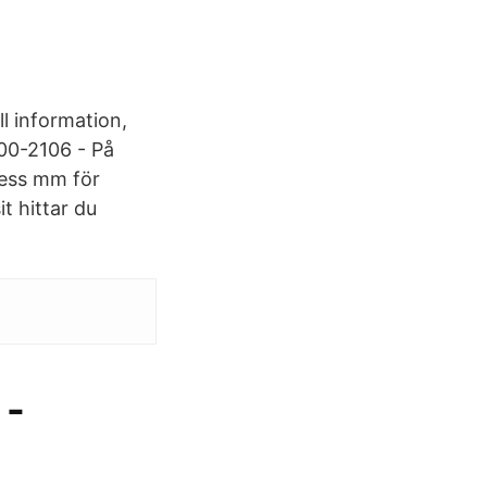
l information,
00-2106 - På
ress mm för
 hittar du
 -