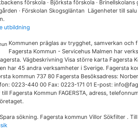
kbackens förskola · Björksta förskola · Brinellskolan
ården · Förskolan Skogsgläntan Lägenheter till salu
n.
e utbildning
Kommunen präglas av trygghet, samverkan och f
Fagersta Kommun - Servicehus Malmen har verk
agersta. Vägbeskrivning Visa större karta Fagersta
en har 45 andra verksamheter i Sverige. Fagersta 
ersta kommun 737 80 Fagersta Besöksadress: Norbe
efon: 0223-440 00 Fax: 0223-171 01 E-post: info@fa
 till Fagersta Kommun FAGERSTA, adress, telefonnu
öretaget.
 Spara sökning. Fagersta kommun Villor Sökfilter . Till
sik