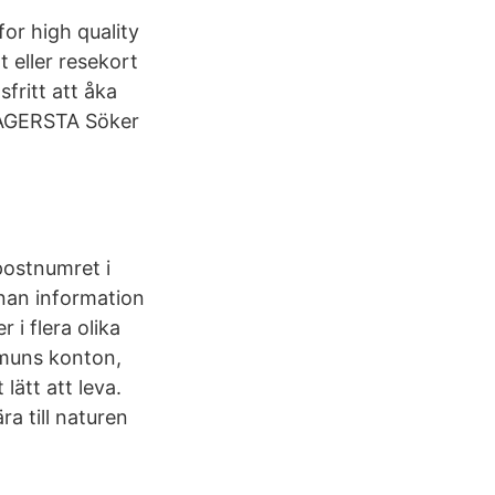
or high quality
 eller resekort
sfritt att åka
FAGERSTA Söker
postnumret i
nan information
i flera olika
muns konton,
lätt att leva.
a till naturen