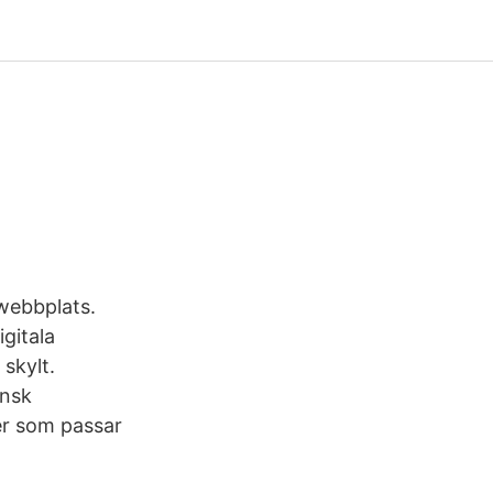
webbplats.
gitala
skylt.
ensk
er som passar