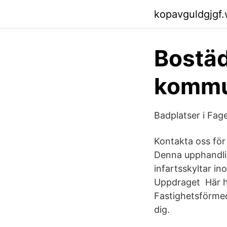
kopavguldgjgf
Bostäde
kommu
Badplatser i Fag
Kontakta oss för
Denna upphandling
infartsskyltar i
Uppdraget Här hi
Fastighetsförmed
dig.