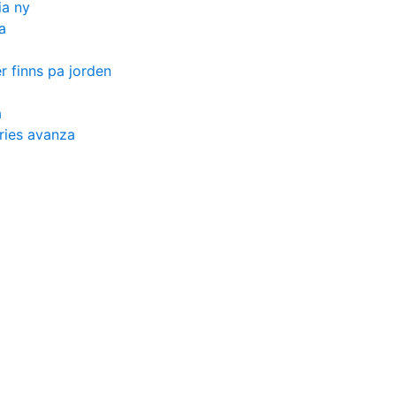
ia ny
a
 finns pa jorden
a
ries avanza