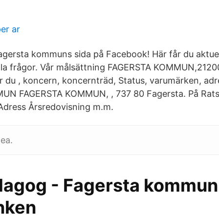
er ar
agersta kommuns sida på Facebook! Här får du aktuel
tälla frågor. Vår målsättning FAGERSTA KOMMUN,2120
tar du , koncern, koncernträd, Status, varumärken, ad
 FAGERSTA KOMMUN, , 737 80 Fagersta. På Ratsit
dress Årsredovisning m.m.
ea.
agog - Fagersta kommun
nken