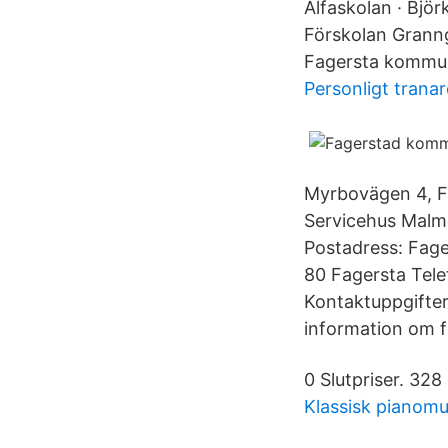
Alfaskolan · Björ
Förskolan Granng
Fagersta kommu
Personligt tranar
Myrbovägen 4, F
Servicehus Malm
Postadress: Fag
80 Fagersta Tel
Kontaktuppgifter
information om f
0 Slutpriser. 328
Klassisk pianomu