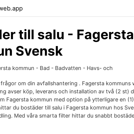
.web.app
r till salu - Fagersta
n Svensk
ersta kommun - Bad - Badvatten - Havs- och
 frågor om din avfallshantering . Fagersta kommuns 
 avser köp, leverans och installation av två (2 st) di
nom Fagersta kommun med option på ytterligare en (1) 
ttar du bostäder till salu i Fagersta kommun hos Sv
ling. Med våra smarta filter hittar du snabbt bostäd