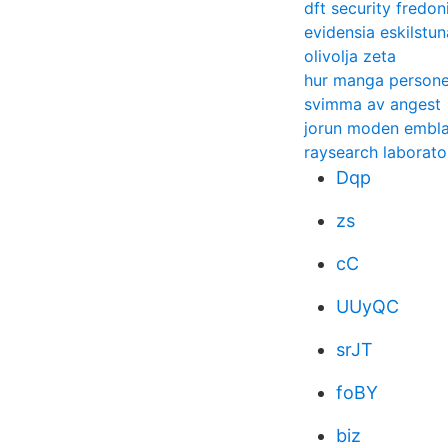
dft security fredon
evidensia eskilstun
olivolja zeta
hur manga personer
svimma av angest
jorun moden embl
raysearch laborato
Dqp
zs
cC
UUyQC
srJT
foBY
biz