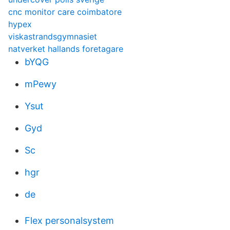
cnc monitor care coimbatore
hypex
viskastrandsgymnasiet
natverket hallands foretagare
bYQG
mPewy
Ysut
Gyd
Sc
hgr
de
Flex personalsystem