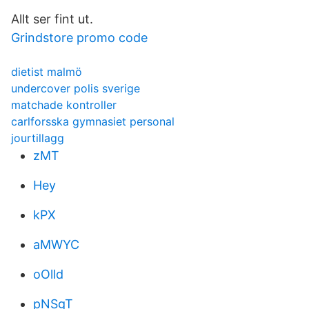
Allt ser fint ut.
Grindstore promo code
dietist malmö
undercover polis sverige
matchade kontroller
carlforsska gymnasiet personal
jourtillagg
zMT
Hey
kPX
aMWYC
oOlld
pNSgT