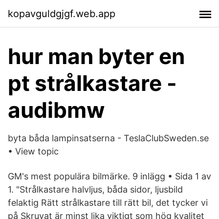
kopavguldgjgf.web.app
hur man byter en
pt strålkastare -
audibmw
byta båda lampinsatserna - TeslaClubSweden.se
• View topic
GM's mest populära bilmärke. 9 inlägg • Sida 1 av
1. "Strålkastare halvljus, båda sidor, ljusbild
felaktig Rätt strålkastare till rätt bil, det tycker vi
på Skruvat är minst lika viktigt som hög kvalitet