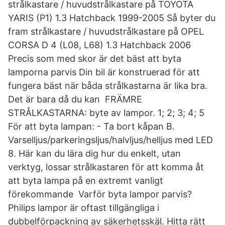
strålkastare / huvudstrålkastare på TOYOTA
YARIS (P1) 1.3 Hatchback 1999-2005 Så byter du
fram strålkastare / huvudstrålkastare på OPEL
CORSA D 4 (L08, L68) 1.3 Hatchback 2006
Precis som med skor är det bäst att byta
lamporna parvis Din bil är konstruerad för att
fungera bäst när båda strålkastarna är lika bra.
Det är bara då du kan FRÄMRE
STRÅLKASTARNA: byte av lampor. 1; 2; 3; 4; 5
För att byta lampan: - Ta bort kåpan B.
Varselljus/parkeringsljus/halvljus/helljus med LED
8. Här kan du lära dig hur du enkelt, utan
verktyg, lossar strålkastaren för att komma åt
att byta lampa på en extremt vanligt
förekommande Varför byta lampor parvis?
Philips lampor är oftast tillgängliga i
dubbelförpackning av säkerhetsskäl. Hitta rätt