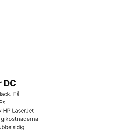
r DC
läck. Få
Ps
v HP LaserJet
ergikostnaderna
ubbelsidig