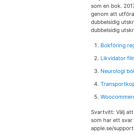
som en bok. 2017
genom att utföra 
dubbelsidig utsk
dubbelsidig utskr
Bokföring reg
Likvidator fil
Neurologi bo
Transportkop
Woocommerc
Svartvitt: Välj a
som har ett svar 
apple.se/support