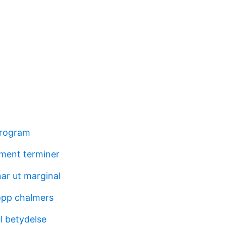
program
ument terminer
ar ut marginal
opp chalmers
l betydelse