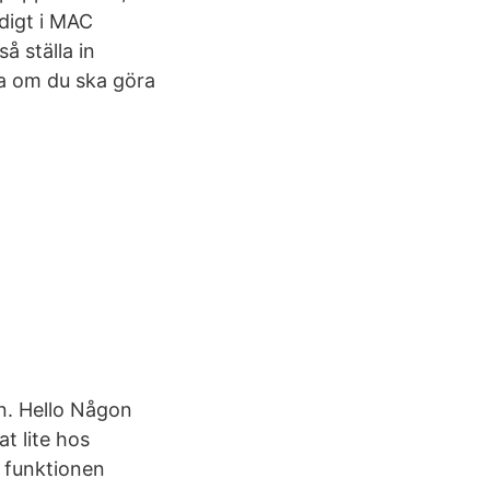
digt i MAC
å ställa in
ta om du ska göra
en. Hello Någon
at lite hos
h funktionen