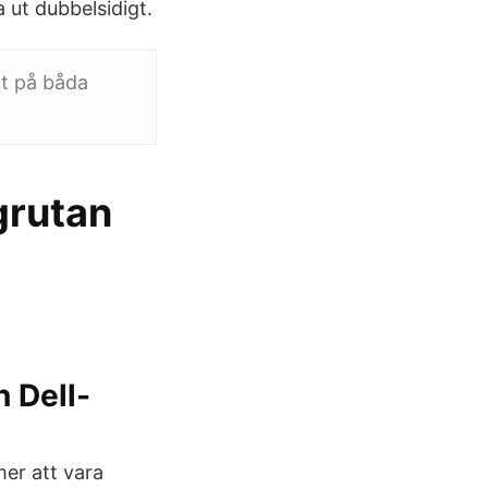
 ut dubbelsidigt.
ut på båda
ogrutan
n Dell-
mer att vara