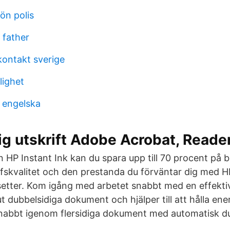
ön polis
 father
kontakt sverige
lighet
å engelska
g utskrift Adobe Acrobat, Reade
 HP Instant Ink kan du spara upp till 70 procent på b
offskvalitet och den prestanda du förväntar dig med H
setter. Kom igång med arbetet snabbt med en effekti
t dubbelsidiga dokument och hjälper till att hålla en
snabbt igenom flersidiga dokument med automatisk d