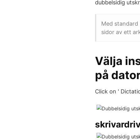
dubbelsidig utskr
Med standard 2
sidor av ett ar
Välja in
på dato
Click on ' Dictati
skrivardri