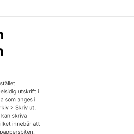
h
n
stället.
sidig utskrift i
na som anges i
kiv > Skriv ut.
 kan skriva
ilket innebär att
 pappersbiten,