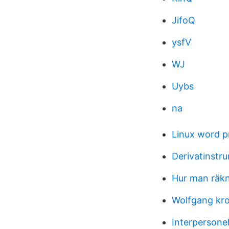
JifoQ
ysfV
WJ
Uybs
na
Linux word 
Derivatinstr
Hur man räkn
Wolfgang kr
Interpersonel