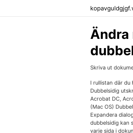
kopavguldgjgf
Ändra 
dubbel
Skriva ut dokume
I rullistan där du
Dubbelsidig utskr
Acrobat DC, Acro
(Mac OS) Dubbelsid
Expandera dialogr
dubbelsidig kan s
varje sida i dok