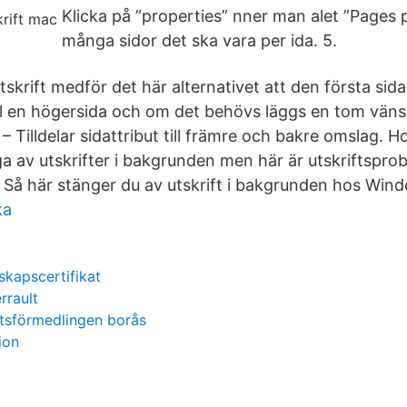
Klicka på ”properties” nner man alet ”Pages p
många sidor det ska vara per ida. 5.
tskrift medför det här alternativet att den första sidan
ill en högersida och om det behövs läggs en tom vänste
– Tilldelar sidattribut till främre och bakre omslag. 
ga av utskrifter i bakgrunden men här är utskriftspr
a. Så här stänger du av utskrift i bakgrunden hos Win
ka
skapscertifikat
rrault
etsförmedlingen borås
ion