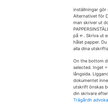
inställningar gör
Alternativet för 
man skriver ut 
PAPPERSINSTÄLL
på ←. Skriva ut e
hålat papper. Du 
alla dina utskrif
On the bottom dr
selected. Inget =
långsida. Liggand
dokumentet innehå
utskrift önskas b
din skrivare efter
Trägårdh advoka