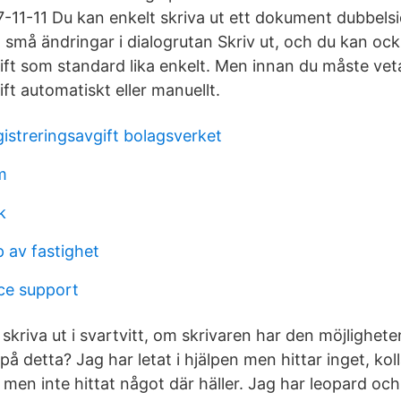
-11-11 Du kan enkelt skriva ut ett dokument dubbelsi
små ändringar i dialogrutan Skriv ut, och du kan ocks
rift som standard lika enkelt. Men innan du måste ve
ift automatiskt eller manuellt.
istreringsavgift bolagsverket
m
k
 av fastighet
e support
tt skriva ut i svartvitt, om skrivaren har den möjlighet
på detta? Jag har letat i hjälpen men hittar inget, koll
 men inte hittat något där häller. Jag har leopard oc