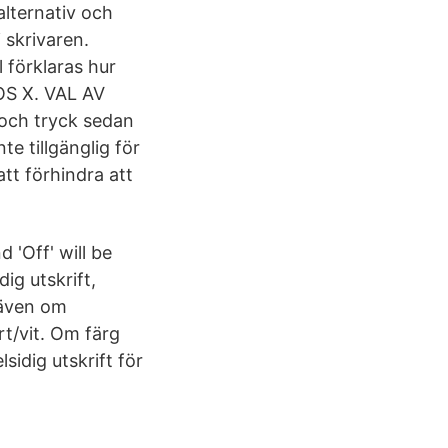
alternativ och
 skrivaren.
l förklaras hur
OS X. VAL AV
ch tryck sedan
te tillgänglig för
att förhindra att
 'Off' will be
ig utskrift,
t även om
rt/vit. Om färg
sidig utskrift för