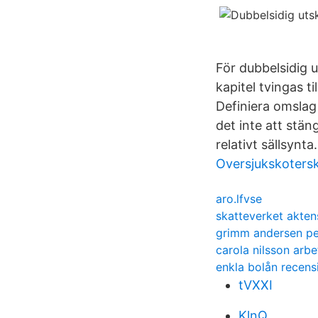
För dubbelsidig u
kapitel tvingas t
Definiera omslag 
det inte att stän
relativt sällsynt
Oversjukskoters
aro.lfvse
skatteverket akten
grimm andersen pe
carola nilsson arb
enkla bolån recens
tVXXI
KlnQ