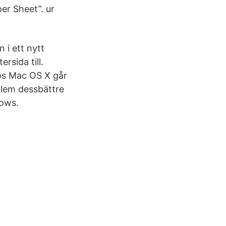
er Sheet”. ur
 i ett nytt
rsida till.
Hos Mac OS X går
oblem dessbättre
dows.