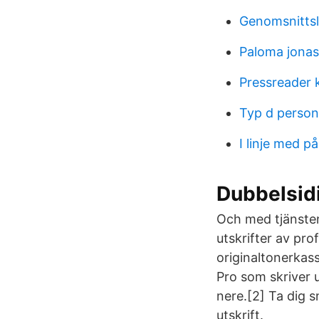
Genomsnittsl
Paloma jonas
Pressreader 
Typ d person
I linje med p
Dubbelsidi
Och med tjänsten
utskrifter av pr
originaltonerkas
Pro som skriver u
nere.[2] Ta dig 
utskrift.