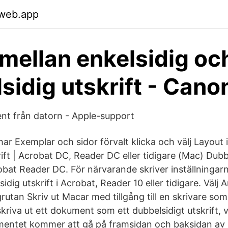
.web.app
mellan enkelsidig oc
sidig utskrift - Cano
nt från datorn - Apple-support
 har Exemplar och sidor förvalt klicka och välj Layout i
ift | Acrobat DC, Reader DC eller tidigare (Mac) Dubbel
bat Reader DC. För närvarande skriver inställningar
ig utskrift i Acrobat, Reader 10 eller tidigare. Välj Ar
utan Skriv ut Macar med tillgång till en skrivare som
kriva ut ett dokument som ett dubbelsidigt utskrift, v
umentet kommer att gå på framsidan och baksidan av