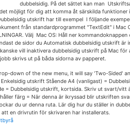
dubbelsidig. På det sättet kan man Utskrifts
 det möjligt för dig att komma åt särskilda funktioner i
Dubbelsidig utskrift har till exempel I följande exempe
dokument från standardprogrammet "TextEdit" i Mac 
NINGAR. Välj Mac OS: Håll ner kommandoknappen o
ndast de sidor du Automatisk dubbelsidig utskrift är in
kanske vill inaktivera dubbelsidig utskrift på Mac för 
tsjobb skrivs ut på båda sidorna av papperet.
op-down of the new menu, it will say 'Two-Sided' and
 Enkelsidig utskrift Stående A4 (vanligast) = Dubbelsid
e = Dubbelsidig utskrift, kortsida. Skriv ut svart/vit
ller färg = När denna är ikryssad blir utskriften sva
ockar du ur denna ruta. Lär dig hur du ställer in dubbel
 att en drivrutin för skrivaren har installerats.
tbyrå