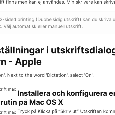
ift finns men kan ej användas. Min skrivare kan skriva
-sided printing (Dubbelsidig utskrift) kan du skriva 
k. Välj automatisk eller manuell utskrift.
ställningar i utskriftsdial
rn - Apple
on'. Next to the word 'Dictation', select 'On'.
Installera och konfigurera e
vrutin på Mac OS X
Tryck på Klicka på ”Skriv ut” Utskriften kom