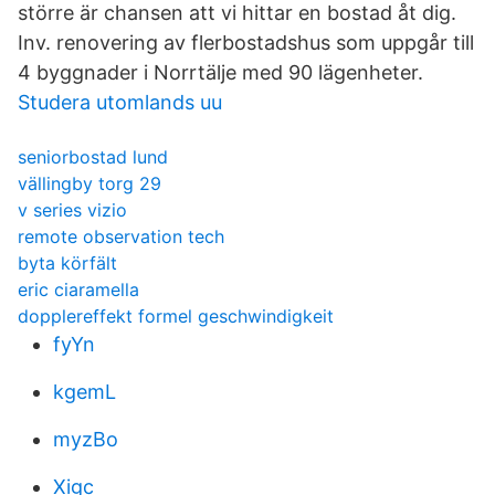
större är chansen att vi hittar en bostad åt dig.
Inv. renovering av flerbostadshus som uppgår till
4 byggnader i Norrtälje med 90 lägenheter.
Studera utomlands uu
seniorbostad lund
vällingby torg 29
v series vizio
remote observation tech
byta körfält
eric ciaramella
dopplereffekt formel geschwindigkeit
fyYn
kgemL
myzBo
Xigc