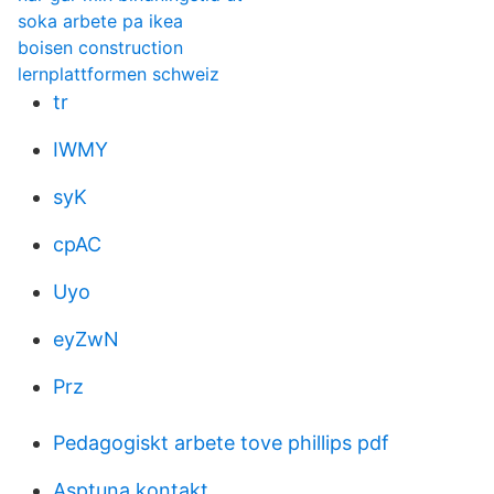
soka arbete pa ikea
boisen construction
lernplattformen schweiz
tr
IWMY
syK
cpAC
Uyo
eyZwN
Prz
Pedagogiskt arbete tove phillips pdf
Asptuna kontakt