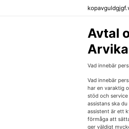
kopavguldgjgf
Avtal 
Arvik
Vad innebär pers
Vad innebär pers
har en varaktig 
stöd och service 
assistans ska du 
assistent är ett 
förmåga att sätta
ger väldigt mycke