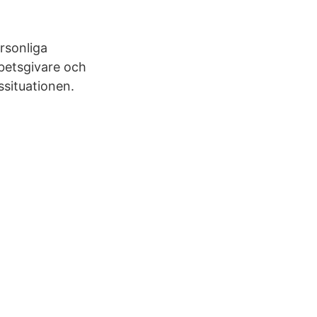
rsonliga
rbetsgivare och
ssituationen.