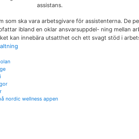
assistans.
em som ska vara arbetsgivare för assistenterna. De pe
pfattar ibland en oklar ansvarsuppdel- ning mellan a
lket kan innebära utsatthet och ett svagt stöd i arbet
altning
kolan
ige
i
ågor
r
på nordic wellness appen