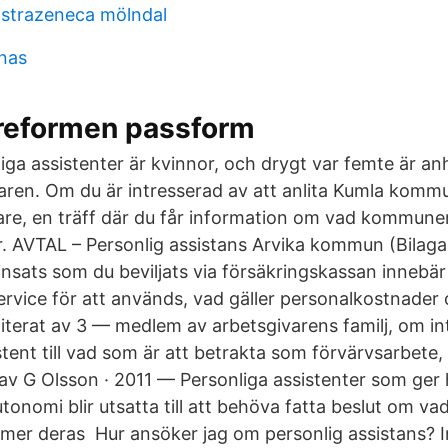
astrazeneca mölndal
anas
reformen passform
liga assistenter är kvinnor, och drygt var femte är anhö
ren. Om du är intresserad av att anlita Kumla kom
re, en träff där du får information om vad kommune
r. AVTAL – Personlig assistans Arvika kommun (Bilaga
nsats som du beviljats via försäkringskassan innebär 
service för att används, vad gäller personalkostnader
iterat av 3 — medlem av arbetsgivarens familj, om in
stent till vad som är att betrakta som förvärvsarbete,
 av G Olsson · 2011 — Personliga assistenter som ger 
onomi blir utsatta till att behöva fatta beslut om va
er deras Hur ansöker jag om personlig assistans? I