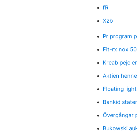
fR
Xzb
Pr program p
Fit-rx nox 5
Kreab peje e
Aktien henne
Floating ligh
Bankid state
Övergångar p
Bukowski auk