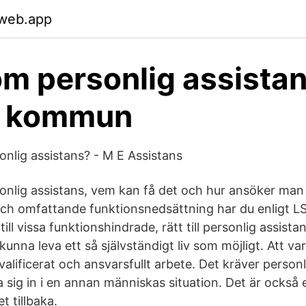
.web.app
om personlig assistan
a kommun
onlig assistans? - M E Assistans
onlig assistans, vem kan få det och hur ansöker ma
och omfattande funktionsnedsättning har du enligt 
till vissa funktionshindrade, rätt till personlig assist
kunna leva ett så självständigt liv som möjligt. Att va
kvalificerat och ansvarsfullt arbete. Det kräver pers
 sig in i en annan människas situation. Det är också
t tillbaka.