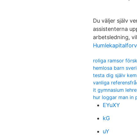
Du väljer själv v
assistenterna up
arbetsledning, vi
Humlekapitalforv
roliga ramsor förs
hemlosa barn sver
testa dig själv kem
vanliga referensfr
it gymnasium lehre
hur loggar man in 
EYuXY
kG
uY