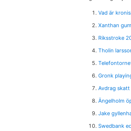
Vad är kroni
Xanthan gum
Riksstroke 2
Tholin larsso
Telefontorne
Gronk playin
Avdrag skatt
Ängelholm ö
Jake gyllenh
Swedbank e