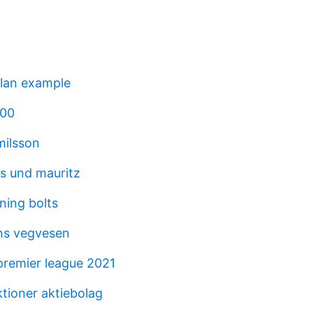
lan example
000
milsson
s und mauritz
tning bolts
ns vegvesen
remier league 2021
tioner aktiebolag