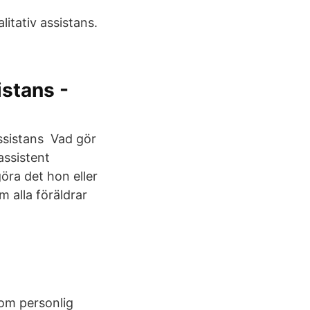
itativ assistans.
istans -
assistans Vad gör
assistent
öra det hon eller
 alla föräldrar
 om personlig