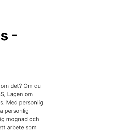
s -
n om det? Om du
LSS, Lagen om
ans. Med personlig
ra personlig
onlig mognad och
 ett arbete som