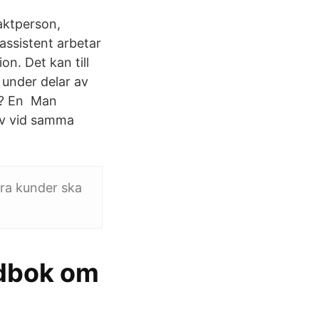
taktperson,
assistent arbetar
on. Det kan till
 under delar av
ed? En Man
ov vid samma
åra kunder ska
ndbok om