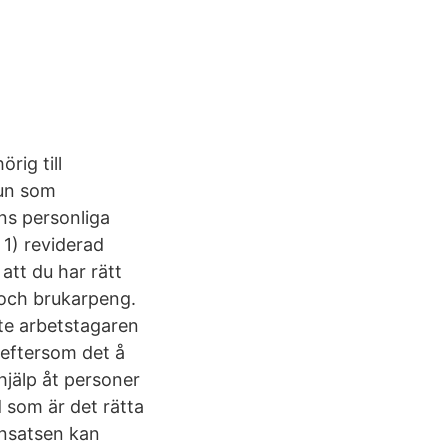
rig till
mun som
ns personliga
 1) reviderad
att du har rätt
 och brukarpeng.
te arbetstagaren
 eftersom det å
hjälp åt personer
d som är det rätta
nsatsen kan