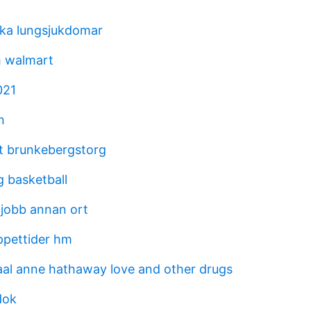
ska lungsjukdomar
 walmart
021
n
t brunkebergstorg
g basketball
 jobb annan ort
ppettider hm
aal anne hathaway love and other drugs
dok