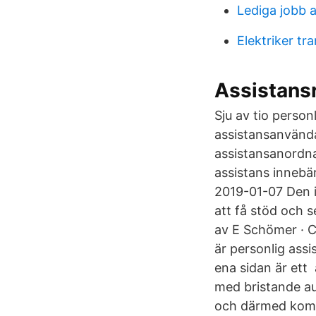
Lediga jobb 
Elektriker tr
Assistans
Sju av tio person
assistansanvända
assistansanordna
assistans innebä
2019-01-07 Den i
att få stöd och 
av E Schömer · C
är personlig assi
ena sidan är ett
med bristande aut
och därmed komm