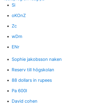
Si
oKOnZ
Zc
wDm
ENr
Sophie jakobsson naken
Reserv till högskolan
88 dollars in rupees
Pa 600l
David cohen