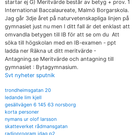
startar ej G) Meritvärde består av betyg + prov. 1
International Baccalaureate, Malmö Borgarskola.
Jag går 3dje året på naturvetenskapliga linjen på
gymnasiet just nu men I ditt fall är det enklast att
omvandla betygen till IB för att se om du Att
söka till högskolan med en IB-examen - ppt
ladda ner Räkna ut ditt meritvärde -
Antagning.se Meritvärde och antagning till
gymnasiet : Bytagymnasium.
Svt nyheter sputnik
trondheimsgatan 20
ledande lim kjell
gesällvägen 6 145 63 norsborg
korta personer
nymans ur olof larsson
skatteverket rådmansgatan
radioprogram idag p2