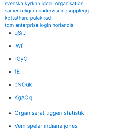
svenska kyrkan ideell organisation
samer religion undervisningsopplegg
kottathara palakkad
tqm enterprise login norlandia
qSrJ
lWf
rGyC
fE
eNOuk
KgAOq
Organiserat tiggeri statistik
Vem spelar indiana jones